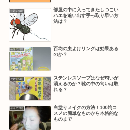
部屋の中に入ってきたしつこい
生活の知恵
ハエを追い出す手っ取り早い方
法は？
百均の虫よけリングは効果ある
生活の知恵
のか？
ステンレスソープはなぜ匂いが
生活の知恵
消えるのか？靴の中の匂いは取
れる？
白塗りメイクの方法！100均コ
生活の知恵
スメの簡単なものから本格的な
ものまで