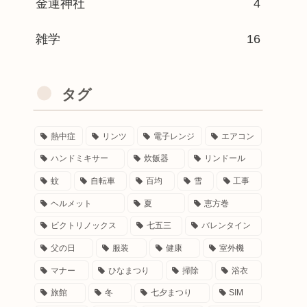
金運神社
4
雑学
16
タグ
熱中症
リンツ
電子レンジ
エアコン
ハンドミキサー
炊飯器
リンドール
蚊
自転車
百均
雪
工事
ヘルメット
夏
恵方巻
ビクトリノックス
七五三
バレンタイン
父の日
服装
健康
室外機
マナー
ひなまつり
掃除
浴衣
旅館
冬
七夕まつり
SIM