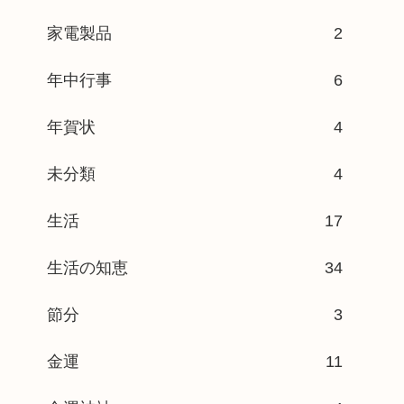
家電製品
2
年中行事
6
年賀状
4
未分類
4
生活
17
生活の知恵
34
節分
3
金運
11